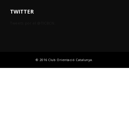
TWITTER
Tweets por el @TICBCN.
© 2016 Club Orientació Catalunya.