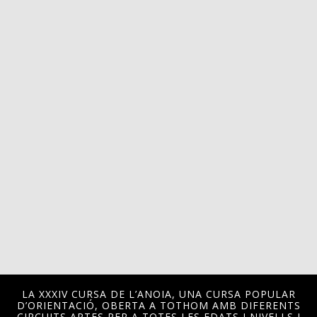
LA XXXIV CURSA DE L’ANOIA, UNA CURSA POPULAR
D’ORIENTACIÓ, OBERTA A TOTHOM AMB DIFERENTS
CIRCUITS APTES PER A TOTES LES EDATS I NIVELLS I