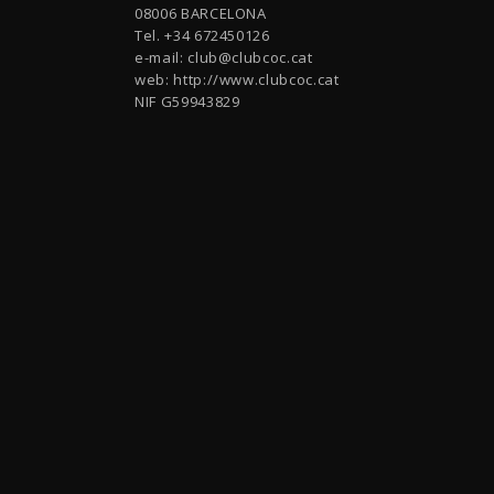
08006 BARCELONA
Tel. +34 672450126
e-mail:
club@clubcoc.cat
web: http://www.clubcoc.cat
NIF G59943829