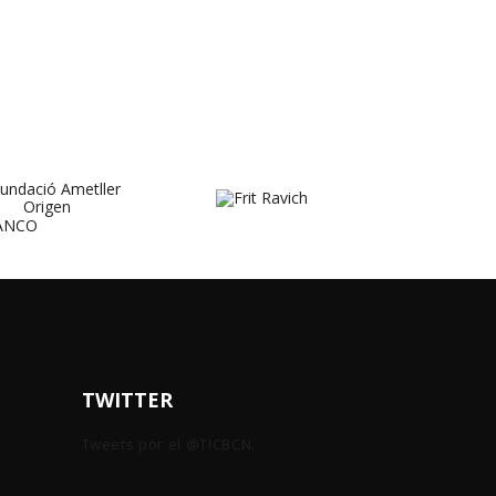
TWITTER
Tweets por el @TICBCN.